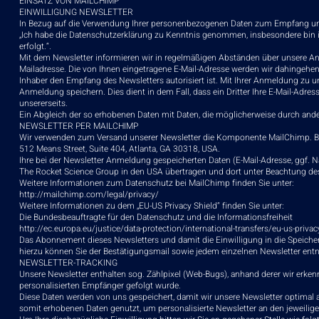
EINSATZ VON MAILCHIMP
EINWILLIGUNG NEWSLETTER
In Bezug auf die Verwendung Ihrer personenbezogenen Daten zum Empfang unse
„Ich habe die Datenschutzerklärung zu Kenntnis genommen, insbesondere bin ic
erfolgt.“.
Mit dem Newsletter informieren wir in regelmäßigen Abständen über unsere An
Mailadresse. Die von Ihnen eingetragene E-Mail-Adresse werden wir dahingehen
Inhaber den Empfang des Newsletters autorisiert ist. Mit Ihrer Anmeldung zu u
Anmeldung speichern. Dies dient in dem Fall, dass ein Dritter Ihre E-Mail-Adr
unsererseits.
Ein Abgleich der so erhobenen Daten mit Daten, die möglicherweise durch ande
NEWSLETTER PER MAILCHIMP
Wir verwenden zum Versand unserer Newsletter die Komponente MailChimp. Bei
512 Means Street, Suite 404, Atlanta, GA 30318, USA.
Ihre bei der Newsletter Anmeldung gespeicherten Daten (E-Mail-Adresse, ggf. 
The Rocket Science Group in den USA übertragen und dort unter Beachtung des 
Weitere Informationen zum Datenschutz bei MailChimp finden Sie unter:
http://mailchimp.com/legal/privacy/
Weitere Informationen zu dem „EU-US Privacy Shield“ finden Sie unter:
Die Bundesbeauftragte für den Datenschutz und die Informationsfreiheit
http://ec.europa.eu/justice/data-protection/international-transfers/eu-us-priva
Das Abonnement dieses Newsletters und damit die Einwilligung in die Speicheru
hierzu können Sie der Bestätigungsmail sowie jedem einzelnen Newsletter en
NEWSLETTER-TRACKING
Unsere Newsletter enthalten sog. Zählpixel (Web-Bugs), anhand derer wir erke
personalisierten Empfänger gefolgt wurde.
Diese Daten werden von uns gespeichert, damit wir unsere Newsletter optima
somit erhobenen Daten genutzt, um personalisierte Newsletter an den jeweili