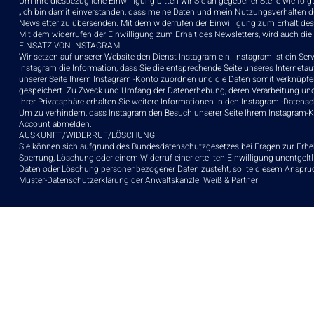
Um Ihre diesbezügliche Einwilligung bitten wir Sie an gegebener Stelle wie folgt
„Ich bin damit einverstanden, dass meine Daten und mein Nutzungsverhalten du
Newsletter zu übersenden. Mit dem widerrufen der Einwilligung zum Erhalt des
Mit dem widerrufen der Einwilligung zum Erhalt des Newsletters, wird auch di
EINSATZ VON INSTAGRAM
Wir setzen auf unserer Website den Dienst Instagram ein. Instagram ist ein Ser
Instagram die Information, dass Sie die entsprechende Seite unseres Internetau
unserer Seite Ihrem Instagram -Konto zuordnen und die Daten somit verknüpfen
gespeichert. Zu Zweck und Umfang der Datenerhebung, deren Verarbeitung un
Ihrer Privatsphäre erhalten Sie weitere Informationen in den Instagram -Datens
Um zu verhindern, dass Instagram den Besuch unserer Seite Ihrem Instagram-
Account abmelden.
AUSKUNFT/WIDERRUF/LÖSCHUNG
Sie können sich aufgrund des Bundesdatenschutzgesetzes bei Fragen zur Erhe
Sperrung, Löschung oder einem Widerruf einer erteilten Einwilligung unentgeltl
Daten oder Löschung personenbezogener Daten zusteht, sollte diesem Anspruc
Muster-Datenschutzerklärung
der
Anwaltskanzlei Weiß & Partner