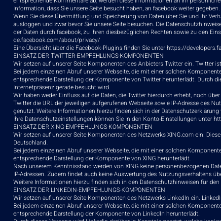
entsprechende Kommentare ab, werden diese Informationen an Ihr persönliches
Information, dass Sie unsere Seite besucht haben, an facebook weiter gegeben
Wenn Sie diese Übermittlung und Speicherung von Daten über Sie und Ihr Verh
ausloggen und zwar bevor Sie unsere Seite besuchen. Die Datenschutzhinweis
der Daten durch facebook, zu Ihren diesbezüglichen Rechten sowie zu den Eins
de.facebook.com/about/privacy/
Eine Übersicht über die Facebook-Plugins finden Sie unter
https://developers.
EINSATZ DER TWITTER-EMPFEHLUNGS-KOMPONENTEN
Wir setzen auf unserer Seite Komponenten des Anbieters Twitter ein. Twitter ist
Bei jedem einzelnen Abruf unserer Webseite, die mit einer solchen Komponente
entsprechende Darstellung der Komponente von Twitter herunterlädt. Durch die
Internetpräsenz gerade besucht wird.
Wir haben weder Einfluss auf die Daten, die Twitter hierdurch erhebt, noch ü
Twitter die URL der jeweiligen aufgerufenen Webseite sowie IP-Adresse des Nut
genutzt. Weitere Informationen hierzu finden sich in der Datenschutzerklärung
Ihre Datenschutzeinstellungen können Sie in den Konto-Einstellungen unter
ht
EINSATZ DER XING-EMPFEHLUNGS-KOMPONENTEN
Wir setzen auf unserer Seite Komponenten des Netzwerks XING.com ein. Dies
Deutschland.
Bei jedem einzelnen Abruf unserer Webseite, die mit einer solchen Komponente
entsprechende Darstellung der Komponente von XING herunterlädt.
Nach unserem Kenntnisstand werden von XING keine personenbezogenen Daten d
IP-Adressen. Zudem findet auch keine Auswertung des Nutzungsverhaltens ü
Weitere Informationen hierzu finden sich in den Datenschutzhinweisen für den
EINSATZ DER LINKEDIN-EMPFEHLUNGS-KOMPONENTEN
Wir setzen auf unserer Seite Komponenten des Netzwerks LinkedIn ein. LinkedIn
Bei jedem einzelnen Abruf unserer Webseite, die mit einer solchen Komponente
entsprechende Darstellung der Komponente von LinkedIn herunterlädt.