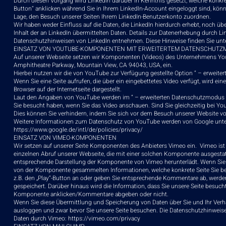
Durch diesen Vorgang wird LinkedIn darüber in Kenntnis gesetzt, welche konkr
Button“ anklicken während Sie in Ihrem LinkedIn-Account eingeloggt sind, können
Lage, den Besuch unserer Seiten Ihrem LinkedIn-Benutzerkonto zuordnen.
Wir haben weder Einfluss auf die Daten, die LinkedIn hierdurch erhebt, noch 
Inhalt der an LinkedIn übermittelten Daten. Details zur Datenerhebung durch 
Datenschutzhinweisen von LinkedIn entnehmen. Diese Hinweise finden Sie unt
EINSATZ VON YOUTUBE-KOMPONENTEN MIT ERWEITERTEM DATENSCHUTZ
Auf unserer Webseite setzen wir Komponenten (Videos) des Unternehmens You
Amphitheatre Parkway, Mountain View, CA 94043, USA, ein.
Hierbei nutzen wir die von YouTube zur Verfügung gestellte Option “ – erweite
Wenn Sie eine Seite aufrufen, die über ein eingebettetes Video verfügt, wird ei
Browser auf der Internetseite dargestellt.
Laut den Angaben von YouTube werden im “ – erweiterten Datenschutzmodus -“ 
Sie besucht haben, wenn Sie das Video anschauen. Sind Sie gleichzeitig bei Y
Dies können Sie verhindern, indem Sie sich vor dem Besuch unserer Website v
Weitere Informationen zum Datenschutz von YouTube werden von Google unter 
https://www.google.de/intl/de/policies/privacy/
EINSATZ VON VIMEO-KOMPONENTEN
Wir setzen auf unserer Seite Komponenten des Anbieters Vimeo ein. Vimeo ist
einzelnen Abruf unserer Webseite, die mit einer solchen Komponente ausgestat
entsprechende Darstellung der Komponente von Vimeo herunterlädt. Wenn Sie 
von der Komponente gesammelten Informationen, welche konkrete Seite Sie be
z.B. den „Play“-Button an oder geben Sie entsprechende Kommentare ab, werden
gespeichert. Darüber hinaus wird die Information, dass Sie unsere Seite besuc
Komponente anklicken/Kommentare abgeben oder nicht.
Wenn Sie diese Übermittlung und Speicherung von Daten über Sie und Ihr Verh
ausloggen und zwar bevor Sie unsere Seite besuchen. Die Datenschutzhinweis
Daten durch Vimeo:
https://vimeo.com/privacy