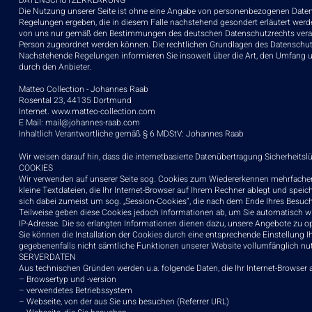
DATENSCHUTZERKLÄRUNG
Die Nutzung unserer Seite ist ohne eine Angabe von personenbezogenen Daten 
Regelungen ergeben, die in diesem Falle nachstehend gesondert erläutert werd
von uns nur gemäß den Bestimmungen des deutschen Datenschutzrechts verarb
Person zugeordnet werden können. Die rechtlichen Grundlagen des Datenschu
Nachstehende Regelungen informieren Sie insoweit über die Art, den Umfang
durch den Anbieter.
Matteo Collection - Johannes Raab
Rosental 23, 44135 Dortmund
Internet.
www.matteo-collection.com
E Mail:
mail@johannes-raab.com
Inhaltlich Verantwortliche gemäß § 6 MDStV: Johannes Raab
Wir weisen darauf hin, dass die internetbasierte Datenübertragung Sicherheitslü
COOKIES
Wir verwenden auf unserer Seite sog. Cookies zum Wiedererkennen mehrfacher
kleine Textdateien, die Ihr Internet-Browser auf Ihrem Rechner ablegt und speic
sich dabei zumeist um sog. „Session-Cookies“, die nach dem Ende Ihres Besuc
Teilweise geben diese Cookies jedoch Informationen ab, um Sie automatisch w
IP-Adresse. Die so erlangten Informationen dienen dazu, unsere Angebote zu o
Sie können die Installation der Cookies durch eine entsprechende Einstellung Ih
gegebenenfalls nicht sämtliche Funktionen unserer Website vollumfänglich nu
SERVERDATEN
Aus technischen Gründen werden u.a. folgende Daten, die Ihr Internet-Browser 
– Browsertyp und -version
– verwendetes Betriebssystem
– Webseite, von der aus Sie uns besuchen (Referrer URL)