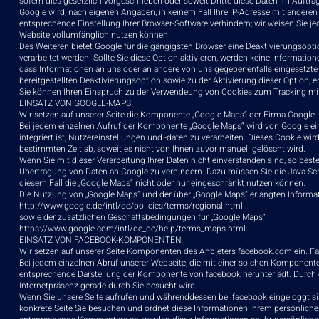
sofern dies gesetzlich vorgeschrieben oder soweit Dritte diese Daten im Auftra
Google wird, nach eigenen Angaben, in keinem Fall Ihre IP-Adresse mit anderen
entsprechende Einstellung Ihrer Browser-Software verhindern; wir weisen Sie je
Website vollumfänglich nutzen können.
Des Weiteren bietet Google für die gängigsten Browser eine Deaktivierungsopti
verarbeitet werden. Sollte Sie diese Option aktivieren, werden keine Informatio
dass Informationen an uns oder an andere von uns gegebenenfalls eingesetzte
bereitgestellten Deaktivierungsoption sowie zu der Aktivierung dieser Option, 
Sie können Ihren Einspruch zu der Verwendeung von Cookies zum Tracking mit
EINSATZ VON GOOGLE-MAPS
Wir setzen auf unserer Seite die Komponente „Google Maps“ der Firma Google 
Bei jedem einzelnen Aufruf der Komponente „Google Maps“ wird von Google ein
integriert ist, Nutzereinstellungen und -daten zu verarbeiten. Dieses Cookie wi
bestimmten Zeit ab, soweit es nicht von Ihnen zuvor manuell gelöscht wird.
Wenn Sie mit dieser Verarbeitung Ihrer Daten nicht einverstanden sind, so best
Übertragung von Daten an Google zu verhindern. Dazu müssen Sie die Java-Scrip
diesem Fall die „Google Maps“ nicht oder nur eingeschränkt nutzen können.
Die Nutzung von „Google Maps“ und der über „Google Maps“ erlangten Infor
http://www.google.de/intl/de/policies/terms/regional.html
sowie der zusätzlichen Geschäftsbedingungen für „Google Maps“
https://www.google.com/intl/de_de/help/terms_maps.html
.
EINSATZ VON FACEBOOK-KOMPONENTEN
Wir setzen auf unserer Seite Komponenten des Anbieters facebook.com ein. Face
Bei jedem einzelnen Abruf unserer Webseite, die mit einer solchen Komponente
entsprechende Darstellung der Komponente von facebook herunterlädt. Durch d
Internetpräsenz gerade durch Sie besucht wird.
Wenn Sie unsere Seite aufrufen und währenddessen bei facebook eingeloggt s
konkrete Seite Sie besuchen und ordnet diese Informationen Ihrem persönlichen