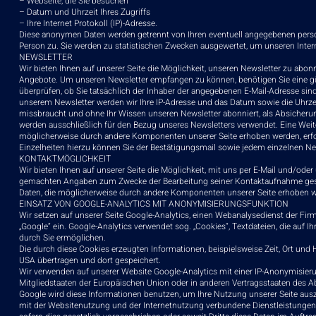
– Webseite, die Sie besuchen
– Datum und Uhrzeit Ihres Zugriffs
– Ihre Internet Protokoll (IP)-Adresse.
Diese anonymen Daten werden getrennt von Ihren eventuell angegebenen pers
Person zu. Sie werden zu statistischen Zwecken ausgewertet, um unseren Inter
NEWSLETTER
Wir bieten Ihnen auf unserer Seite die Möglichkeit, unseren Newsletter zu abo
Angebote. Um unseren Newsletter empfangen zu können, benötigen Sie eine gül
überprüfen, ob Sie tatsächlich der Inhaber der angegebenen E-Mail-Adresse sin
unserem Newsletter werden wir Ihre IP-Adresse und das Datum sowie die Uhrzeit 
missbraucht und ohne Ihr Wissen unseren Newsletter abonniert, als Absicherun
werden ausschließlich für den Bezug unseres Newsletters verwendet. Eine Weiter
möglicherweise durch andere Komponenten unserer Seite erhoben werden, erfol
Einzelheiten hierzu können Sie der Bestätigungsmail sowie jedem einzelnen N
KONTAKTMÖGLICHKEIT
Wir bieten Ihnen auf unserer Seite die Möglichkeit, mit uns per E-Mail und/ode
gemachten Angaben zum Zwecke der Bearbeitung seiner Kontaktaufnahme gespeic
Daten, die möglicherweise durch andere Komponenten unserer Seite erhoben wer
EINSATZ VON GOOGLE-ANALYTICS MIT ANONYMISIERUNGSFUNKTION
Wir setzen auf unserer Seite Google-Analytics, einen Webanalysedienst der F
„Google“ ein. Google-Analytics verwendet sog. „Cookies“, Textdateien, die au
durch Sie ermöglichen.
Die durch diese Cookies erzeugten Informationen, beispielsweise Zeit, Ort und 
USA übertragen und dort gespeichert.
Wir verwenden auf unserer Website Google-Analytics mit einer IP-Anonymisieru
Mitgliedstaaten der Europäischen Union oder in anderen Vertragsstaaten des
Google wird diese Informationen benutzen, um Ihre Nutzung unserer Seite aus
mit der Websitenutzung und der Internetnutzung verbundene Dienstleistungen z