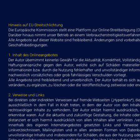
Hinweis auf EU-Streitschlichtung
Die Europäische Kommission stellt eine Plattform zur Online-Streitbeilegung (OS
Darüber hinaus nimmt unser Betrieb an einem Verbraucherstreitigkeitsverfahren 
Alle Angebote auf dieser Website sind freibleibend. Änderungen sind vorbehalt
Geschaftsbedingungen.
1. Inhalt des Onlineangebotes
Der Autor übernimmt keinerlei Gewähr für die Aktualität, Korrektheit, Vollständig
Haftungsansprüche gegen den Autor, welche sich auf Schäden materieller
Informationen bzw. durch die Nutzung fehlerhafter und unvollständiger Inform
nachweislich vorsätzliches oder grob fahrlässiges Verschulden vorliegt.
Alle Angebote sind freibleibend und unverbindlich. Der Autor behält es sich
verändern, zu ergänzen, zu löschen oder die Veröffentlichung zeitweise oder end
2. Verweise und Links
Bei direkten oder indirekten Verweisen auf fremde Webseiten („Hyperlinks*), 
ausschließlich in dem Fall in Kraft treten, in dem der Autor von den Inh
rechtswidriger Inhalte zu verhindern. Der Autor erklärt hiermit ausdrücklich
erkennbar waren. Auf die aktuelle und zukünftige Gestaltung, die Inhalte oder
distanziert er sich hiermit ausdrücklich von allen Inhalten aller verlinkten /
innerhalb des eigenen Internetangebotes gesetzten Links und Verweise 
Linkverzeichnissen, Mailinglisten und in allen anderen Formen von Datenban
unvollständige Inhalte und insbesondere für Schäden, die aus der Nutzung oder